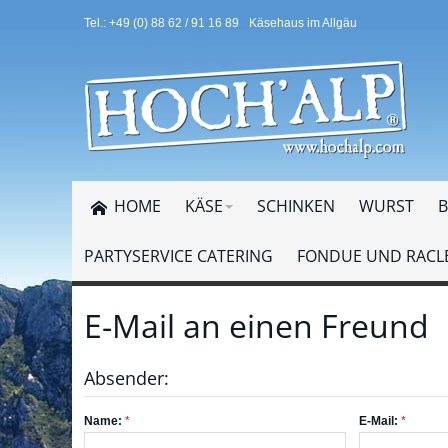
Tel.: +49 (0) 88 62 / 91 16 89
Käsehaus im Allgäu
HOME
KÄSE
SCHINKEN
WURST
B
PARTYSERVICE CATERING
FONDUE UND RACLE
E-Mail an einen Freund
Absender:
Name:
E-Mail: