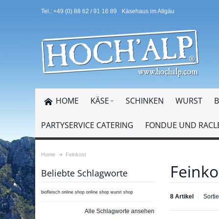
Tel.: +49 (0) 88 62 / 91 16 89
Käsehaus im Allgäu
HOME
KÄSE
SCHINKEN
WURST
B
PARTYSERVICE CATERING
FONDUE UND RACLE
Home
Feinkost
Feinko
Beliebte Schlagworte
biofleisch online shop
online shop
wurst shop
8 Artikel
Sorti
Alle Schlagworte ansehen