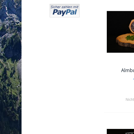
Almbu
Nich