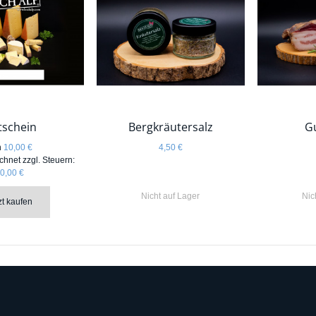
tschein
Bergkräutersalz
G
n
10,00 €
4,50 €
chnet zzgl. Steuern:
0,00 €
Nicht auf Lager
Nic
zt kaufen