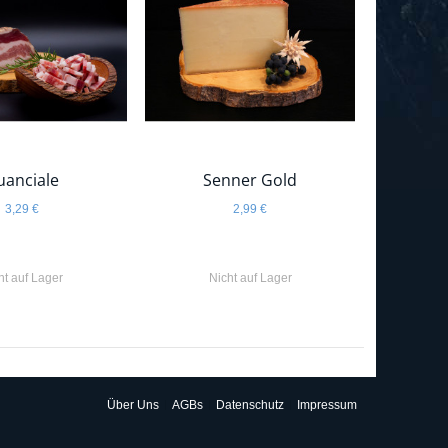
uanciale
Senner Gold
3,29 €
2,99 €
ht auf Lager
Nicht auf Lager
Über Uns
AGBs
Datenschutz
Impressum