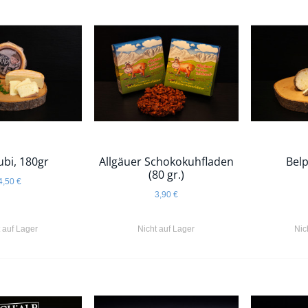
bi, 180gr
Allgäuer Schokokuhfladen
Belp
(80 gr.)
4,50 €
3,90 €
t auf Lager
Nicht auf Lager
Nic