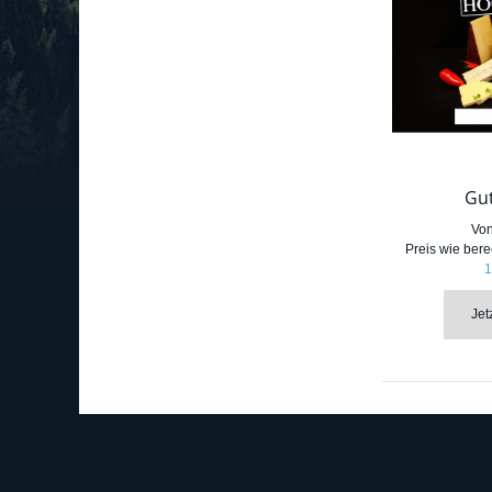
Gu
Vo
Preis wie bere
1
Jet