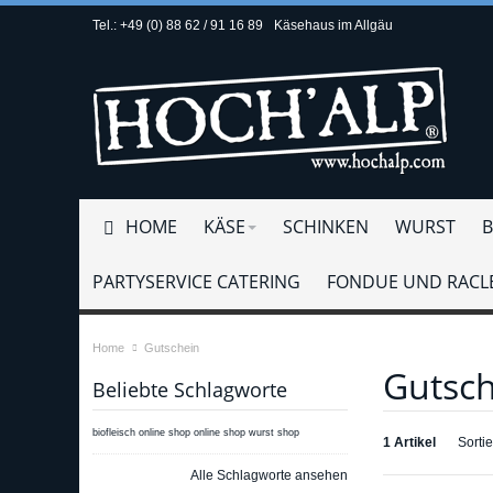
Tel.: +49 (0) 88 62 / 91 16 89
Käsehaus im Allgäu
HOME
KÄSE
SCHINKEN
WURST
B
PARTYSERVICE CATERING
FONDUE UND RACLE
Home
Gutschein
Gutsch
Beliebte Schlagworte
biofleisch online shop
online shop
wurst shop
1 Artikel
Sorti
Alle Schlagworte ansehen