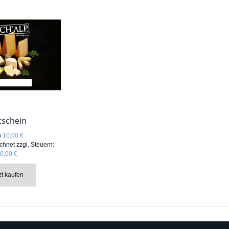
tschein
n
10,00 €
chnet zzgl. Steuern:
0,00 €
zt kaufen