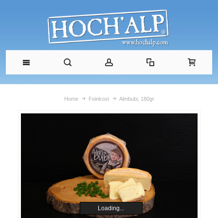
Home
Feinkost
Almbubi, 180gr
Loading...