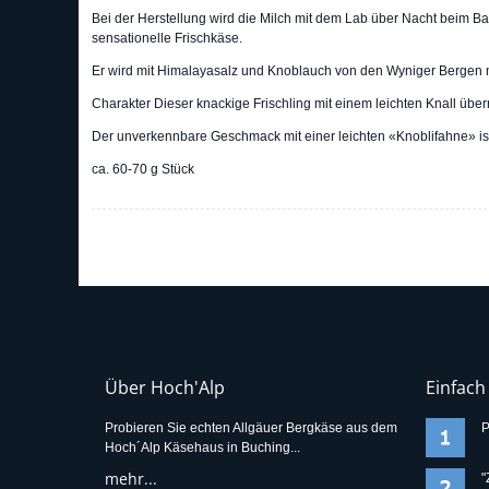
Bei der Herstellung wird die Milch mit dem Lab über Nacht beim B
sensationelle Frischkäse.
Er wird mit Himalayasalz und Knoblauch von den Wyniger Bergen m
Charakter Dieser knackige Frischling mit einem leichten Knall über
Der unverkennbare Geschmack mit einer leichten «Knoblifahne» is
ca. 60-70 g Stück
Über Hoch'Alp
Einfach
Probieren Sie echten Allgäuer Bergkäse aus dem
P
Hoch´Alp Käsehaus in Buching...
mehr...
"