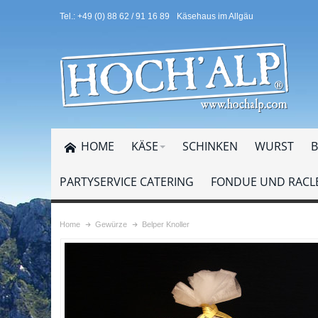
Tel.: +49 (0) 88 62 / 91 16 89
Käsehaus im Allgäu
HOME
KÄSE
SCHINKEN
WURST
B
PARTYSERVICE CATERING
FONDUE UND RACLE
Home
Gewürze
Belper Knoller