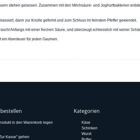
auern stehen gelassen. Zusammen mit den Milchsäure- und Joghurtbakterien entste
assiert, dann zur Knolle geformt und zum Schluss im feinstem Pfeffer gewendet.
rascht Anfangs mit einer frechen Säure, und überzeugt schliesslich mit seiner Schär
t ein Abenteuer für jeden Gaumen.
 bestellen
Kategorien
rodukt in den Warenkorb legen
Käse
Schinken
Wurst
Zur Kasse" gehen
Butter