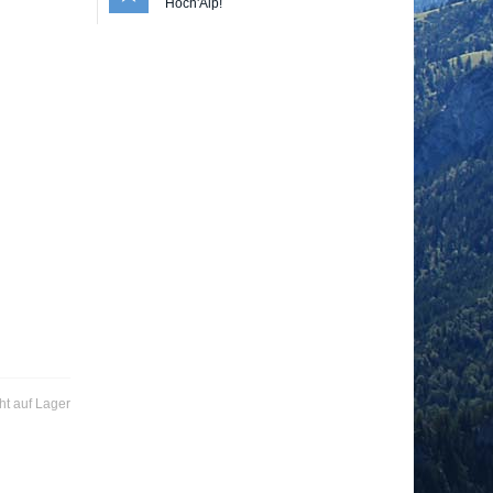
Hoch'Alp!
ht auf Lager