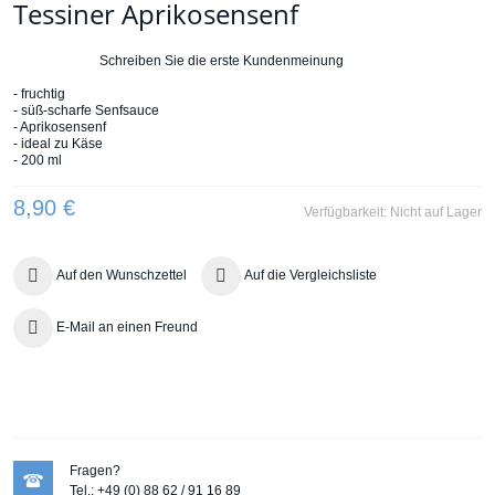
Tessiner Aprikosensenf
Schreiben Sie die erste Kundenmeinung
- fruchtig
- süß-scharfe Senfsauce
- Aprikosensenf
- ideal zu Käse
- 200 ml
8,90 €
Verfügbarkeit:
Nicht auf Lager
Auf den Wunschzettel
Auf die Vergleichsliste
E-Mail an einen Freund
Fragen?
Tel.: +49 (0) 88 62 / 91 16 89