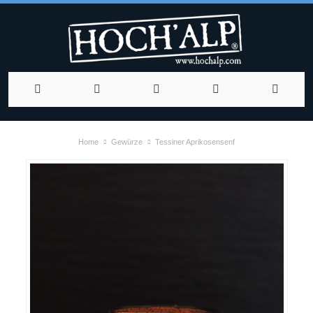
Home
Gewürze
Tessiner Aprikosensenf