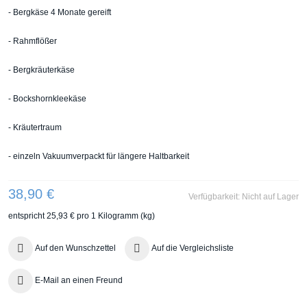
- Bergkäse 4 Monate gereift
- Rahmflößer
- Bergkräuterkäse
- Bockshornkleekäse
- Kräutertraum
- einzeln Vakuumverpackt für längere Haltbarkeit
38,90 €
Verfügbarkeit:
Nicht auf Lager
entspricht
25,93 €
pro 1 Kilogramm (kg)
Auf den Wunschzettel
Auf die Vergleichsliste
E-Mail an einen Freund