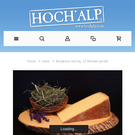
Home
Käse
Bergkäse würzig, 12 Monate gereift
Loading...