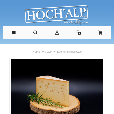
Home
Käse
Bockshornkleekäse