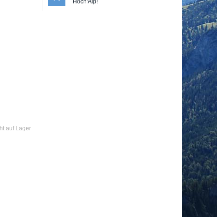
Hoch'Alp!
ht auf Lager