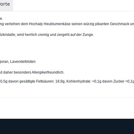
orte
e.
fung verleihen dem Hochalp Heublumenkäse seinen würzig pikanten Geschmack un
ristalle, wird herrlich cremig und zergeht auf der Zunge.
joran, Lavendelblüten
d daher besonders Allergikerfreundlich.
0,5g davon gesättigte Fettsäuren: 18,9g, Kohlenhydrate: <0,1g davon Zucker <0,1g