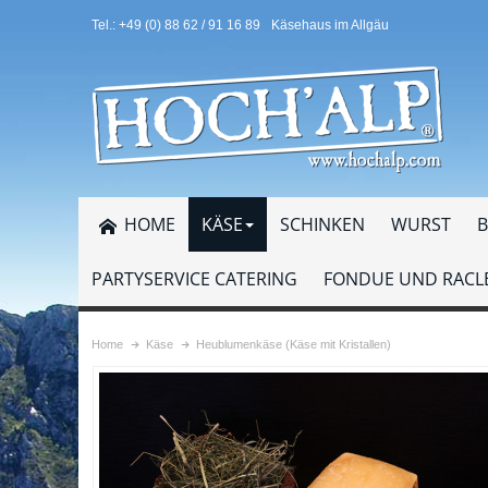
Tel.: +49 (0) 88 62 / 91 16 89
Käsehaus im Allgäu
HOME
KÄSE
SCHINKEN
WURST
B
PARTYSERVICE CATERING
FONDUE UND RACLE
Home
Käse
Heublumenkäse (Käse mit Kristallen)