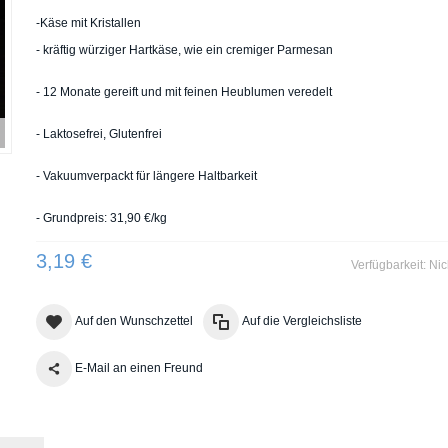
-Käse mit Kristallen
- kräftig würziger Hartkäse, wie ein cremiger Parmesan
- 12 Monate gereift und mit feinen Heublumen veredelt
- Laktosefrei, Glutenfrei
- Vakuumverpackt für längere Haltbarkeit
- Grundpreis: 31,90 €/kg
3,19 €
Verfügbarkeit:
Nic
Auf den Wunschzettel
Auf die Vergleichsliste
E-Mail an einen Freund