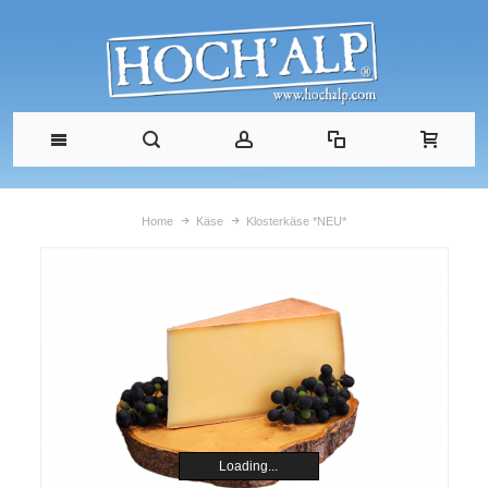
Home
Käse
Klosterkäse *NEU*
Loading...