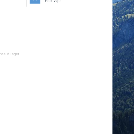
Hoch'Alp!
ht auf Lager