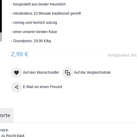
- hergestellt aus bester Heumilch
- mindestens 10 Monate traditionell gereift
- cremig und herrlich würzig
- einer unserer besten Käse
- Grundpreis: 29,90 €/kg
2,99 €
Verfügbarkeit:
Nic
Auf den Wunschzettel
Auf die Vergleichsliste
E-Mail an einen Freund
orte
milch.
zu Recht trägt.