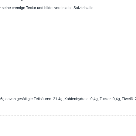
seine cremige Textur und bildet vereinzelte Salzkristalle.
g davon gesättigte Fettsäuren: 21,4g, Kohlenhydrate: 0,4g, Zucker: 0,4g, Eiweiß: 2