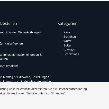
 bestellen
Kategorien
rodukt in den Warenkorb legen
Käse
Schinken
Wurst
Zur Kasse" gehen
Butter
Gewürze
Schokolade
ahlungsinformation eingeben &
aufen
are erhalten!
n Montag bis Mittwoch, Bestellungen
ag können noch in der gleichen Woche
 werden!
utzung unserer Website akzeptieren Sie die
Datenschutzerklärung.
zeptieren, klicken Sie bitte unten auf "Erlauben".