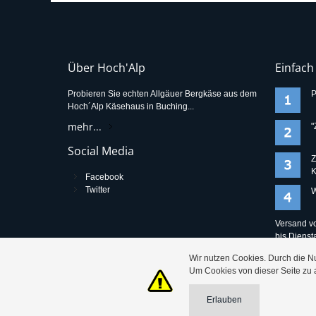
Über Hoch'Alp
Einfach
Probieren Sie echten Allgäuer Bergkäse aus dem
P
Hoch´Alp Käsehaus in Buching...
mehr...
"
Social Media
Z
K
Facebook
Twitter
W
Versand vo
bis Dienst
versendet
Wir nutzen Cookies. Durch die N
Um Cookies von dieser Seite zu ak
Erlauben
© 2009 - 2025 Hoch'Alp Käsehaus in Buching im Allgäu