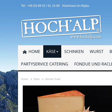
Tel.: +49 (0) 88 62 / 91 16 89
Käsehaus im Allgäu
HOME
KÄSE
SCHINKEN
WURST
B
PARTYSERVICE CATERING
FONDUE UND RACLE
Home
Käse
Senner Gold