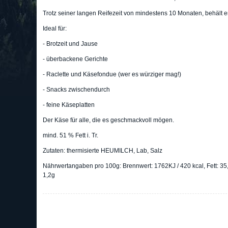
Trotz seiner langen Reifezeit von mindestens 10 Monaten, behält er 
Ideal für:
- Brotzeit und Jause
- überbackene Gerichte
- Raclette und Käsefondue (wer es würziger mag!)
- Snacks zwischendurch
- feine Käseplatten
Der Käse für alle, die es geschmackvoll mögen.
mind. 51 % Fett i. Tr.
Zutaten: thermisierte HEUMILCH, Lab, Salz
Nährwertangaben pro 100g: Brennwert: 1762KJ / 420 kcal, Fett: 35,6
1,2g