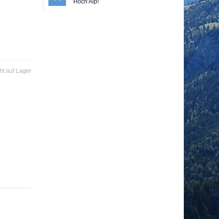
Hoch'Alp!
ht auf Lager