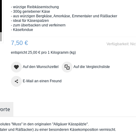
- würzige Reibkäsemischung
- 300g geriebener Käse
- aus würzigen Bergkäse, Amorkäse, Emmentaler und Räßlacker
- ideal für Käsespatzen
- zum überbacken und verfeinern
- Käsefondue
7,50 €
Verfügbarkeit:
Nic
entspricht
25,00 €
pro 1 Kilogramm (kg)
Auf den Wunschzettel
Auf die Vergleichsliste
E-Mail an einen Freund
orte
lutes "Muss" in den originalen "Allgäuer Kässpätzle".
aler und Räßlacker) zu einer besonderen Käsekomposition vermischt.