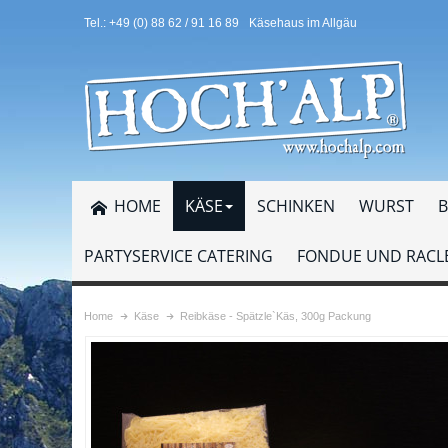
Tel.: +49 (0) 88 62 / 91 16 89
Käsehaus im Allgäu
HOME
KÄSE
SCHINKEN
WURST
B
PARTYSERVICE CATERING
FONDUE UND RACLE
Home
Käse
Reibkäse - Spätzle`Käs, 300g Packung