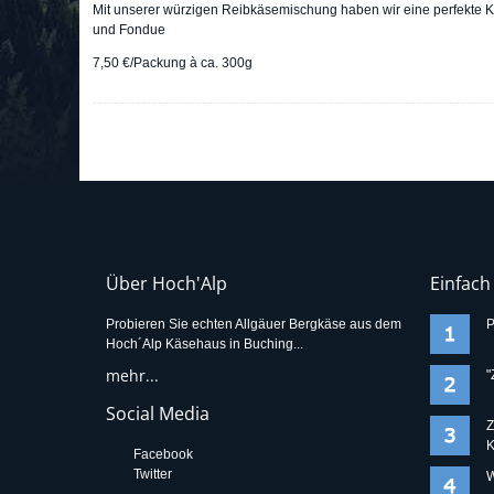
Mit unserer würzigen Reibkäsemischung haben wir eine perfekte Käs
und Fondue
7,50 €/Packung à ca. 300g
Über Hoch'Alp
Einfach
Probieren Sie echten Allgäuer Bergkäse aus dem
P
Hoch´Alp Käsehaus in Buching...
mehr...
"
Social Media
Z
K
Facebook
Twitter
W