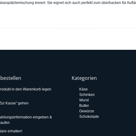
espätzlemischung kreiert. Sie eignet sich auch perfekt zum überbacken für Aufläu
 bestellen
Kategorien
rodukt in den Warenkorb legen
Käse
Schinken
Wurst
Zur Kasse" gehen
Butter
Gewürze
Schokolade
ahlungsinformation eingeben &
aufen
are erhalten!