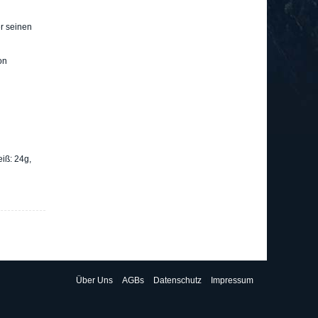
r seinen
on
iß: 24g,
Über Uns
AGBs
Datenschutz
Impressum