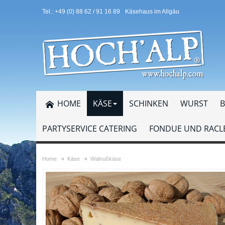
Tel.: +49 (0) 88 62 / 91 16 89
Käsehaus im Allgäu
HOME
KÄSE
SCHINKEN
WURST
B
PARTYSERVICE CATERING
FONDUE UND RACLE
Home
Käse
Walnußkäse