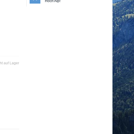
Hoch'Alp!
ht auf Lager