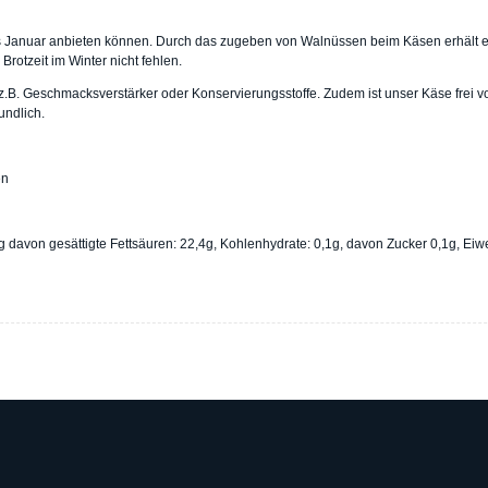
s Januar anbieten können. Durch das zugeben von Walnüssen beim Käsen erhält e
rotzeit im Winter nicht fehlen.
e z.B. Geschmacksverstärker oder Konservierungsstoffe. Zudem ist unser Käse frei v
undlich.
en
 davon gesättigte Fettsäuren: 22,4g, Kohlenhydrate: 0,1g, davon Zucker 0,1g, Eiwe