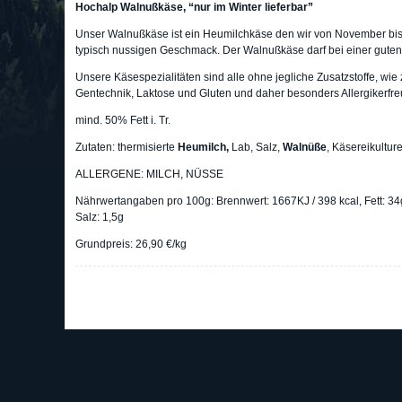
Hochalp Walnußkäse, “nur im Winter lieferbar”
Unser Walnußkäse ist ein Heumilchkäse den wir von November bi
typisch nussigen Geschmack. Der Walnußkäse darf bei einer guten B
Unsere Käsespezialitäten sind alle ohne jegliche Zusatzstoffe, wi
Gentechnik, Laktose und Gluten und daher besonders Allergikerfre
mind. 50% Fett i. Tr.
Zutaten: thermisierte
Heumilch,
Lab, Salz,
Walnüße
, Käsereikultur
ALLERGENE: MILCH, NÜSSE
Nährwertangaben pro 100g: Brennwert: 1667KJ / 398 kcal, Fett: 34g
Salz: 1,5g
Grundpreis: 26,90 €/kg