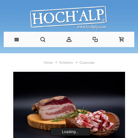
Home
Schinken
Guanciale
Loading...