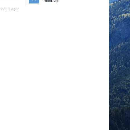
Hoch'Alp!
ht auf Lager