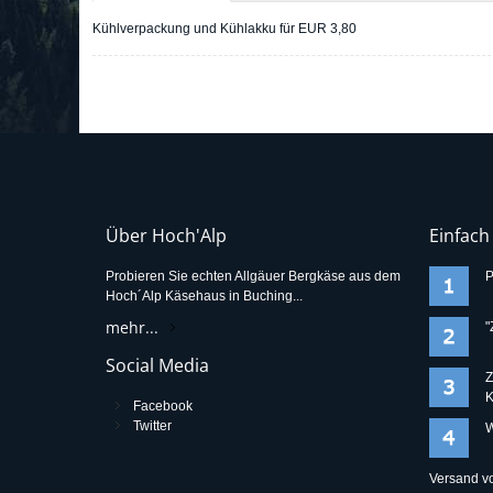
Kühlverpackung und Kühlakku für EUR 3,80
Über Hoch'Alp
Einfach
Probieren Sie echten Allgäuer Bergkäse aus dem
P
Hoch´Alp Käsehaus in Buching...
mehr...
"
Social Media
Z
K
Facebook
Twitter
W
Versand vo