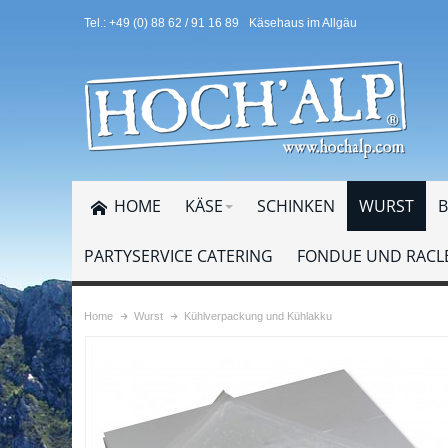
Tel.: +49 (0) 88 62 / 91 16 89
Käsehaus im Allgäu
HOME
KÄSE
SCHINKEN
WURST
B
PARTYSERVICE CATERING
FONDUE UND RACLE
Home
Wurst
Kühlverpackung und Kühlakku