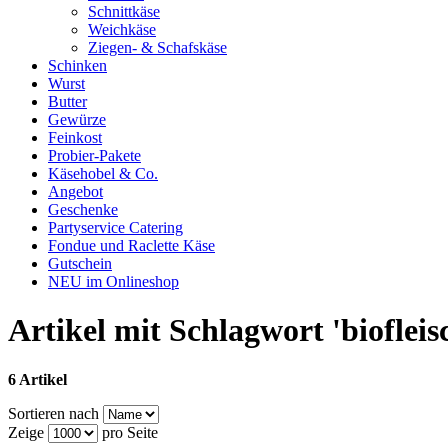
Schnittkäse
Weichkäse
Ziegen- & Schafskäse
Schinken
Wurst
Butter
Gewürze
Feinkost
Probier-Pakete
Käsehobel & Co.
Angebot
Geschenke
Partyservice Catering
Fondue und Raclette Käse
Gutschein
NEU im Onlineshop
Artikel mit Schlagwort 'biofleis
6 Artikel
Sortieren nach
Zeige
pro Seite